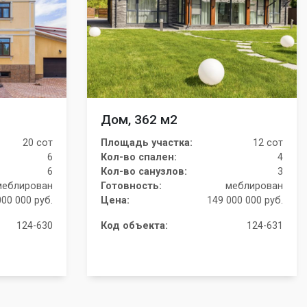
Дом, 362 м2
20 сот
Площадь участка:
12 сот
6
Кол-во спален:
4
6
Кол-во санузлов:
3
меблирован
Готовность:
меблирован
000 000 руб.
Цена:
149 000 000 руб.
124-630
Код объекта:
124-631