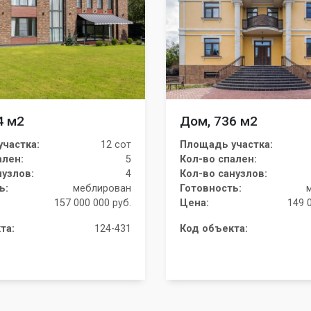
4 м2
Дом, 736 м2
частка:
12 сот
Площадь участка:
ален:
5
Кол-во спален:
нузлов:
4
Кол-во санузлов:
ь:
меблирован
Готовность:
157 000 000 руб.
Цена:
149 
та:
124-431
Код объекта: