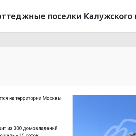
оттеджные поселки Калужского 
ится на территории Москвы
оит из 300 домовладений
лощадь - 15 соток.