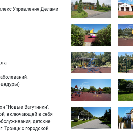
мплекс Управления Делами
ога
аболеваний,
оцедуры)
он "Новые Ватутинки",
ой, включающей в себя
обслуживания, детские
г. Троицк с городской